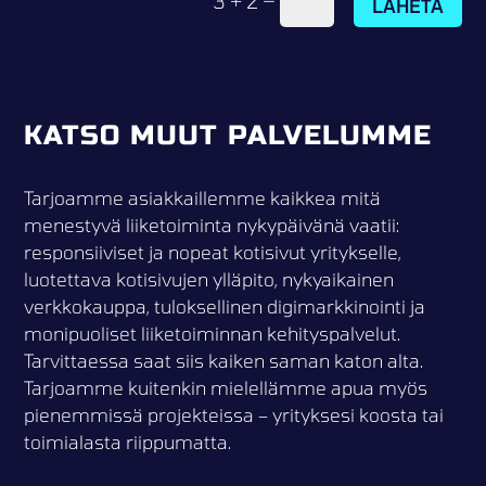
3 + 2
LÄHETÄ
KATSO MUUT PALVELUMME
Tarjoamme asiakkaillemme kaikkea mitä
menestyvä liiketoiminta nykypäivänä vaatii:
responsiiviset ja nopeat kotisivut yritykselle,
luotettava kotisivujen ylläpito, nykyaikainen
verkkokauppa, tuloksellinen digimarkkinointi ja
monipuoliset liiketoiminnan kehityspalvelut.
Tarvittaessa saat siis kaiken saman katon alta.
Tarjoamme kuitenkin mielellämme apua myös
pienemmissä projekteissa – yrityksesi koosta tai
toimialasta riippumatta.