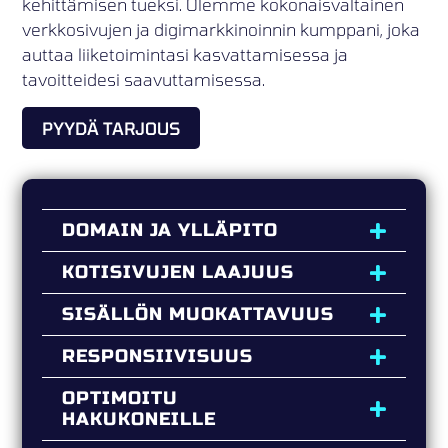
kehittämisen tueksi. Olemme kokonaisvaltainen
verkkosivujen ja digimarkkinoinnin kumppani, joka
auttaa liiketoimintasi kasvattamisessa ja
tavoitteidesi saavuttamisessa.
PYYDÄ TARJOUS
DOMAIN JA YLLÄPITO
KOTISIVUJEN LAAJUUS
SISÄLLÖN MUOKATTAVUUS
RESPONSIIVISUUS
OPTIMOITU
HAKUKONEILLE