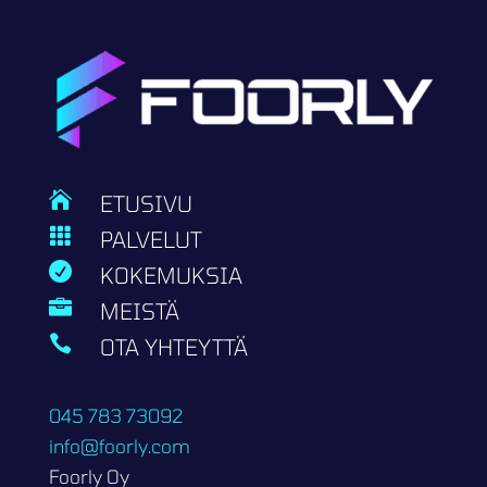

ETUSIVU

PALVELUT

KOKEMUKSIA

MEISTÄ

OTA YHTEYTTÄ
045 783 73092
info@foorly.com
Foorly Oy