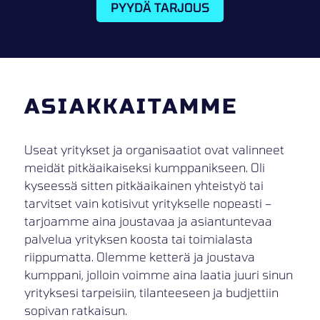
PYYDÄ TARJOUS
ASIAKKAITAMME
Useat yritykset ja organisaatiot ovat valinneet
meidät pitkäaikaiseksi kumppanikseen. Oli
kyseessä sitten pitkäaikainen yhteistyö tai
tarvitset vain kotisivut yritykselle nopeasti –
tarjoamme aina joustavaa ja asiantuntevaa
palvelua yrityksen koosta tai toimialasta
riippumatta. Olemme ketterä ja joustava
kumppani, jolloin voimme aina laatia juuri sinun
yrityksesi tarpeisiin, tilanteeseen ja budjettiin
sopivan ratkaisun.