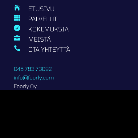

ETUSIVU

PALVELUT

KOKEMUKSIA

MEISTÄ

OTA YHTEYTTÄ
045 783 73092
info@foorly.com
Foorly Oy
2998278-1
Kalevantie 8
20520 Turku
Copyright 2026 | Foorly Oy