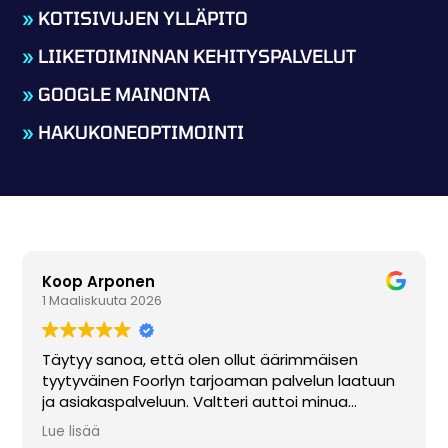
»
KOTISIVUJEN YLLÄPITO
»
LIIKETOIMINNAN KEHITYSPALVELUT
»
GOOGLE MAINONTA
»
HAKUKONEOPTIMOINTI
Koop Arponen
1 Maaliskuuta 2026
Täytyy sanoa, että olen ollut äärimmäisen
tyytyväinen Foorlyn tarjoaman palvelun laatuun
ja asiakaspalveluun. Valtteri auttoi minua
kärsivällisesti jokaisessa vaiheessa – aina
Lue lisää
alkuperäisestä ideasta täysin valmiiksi ja