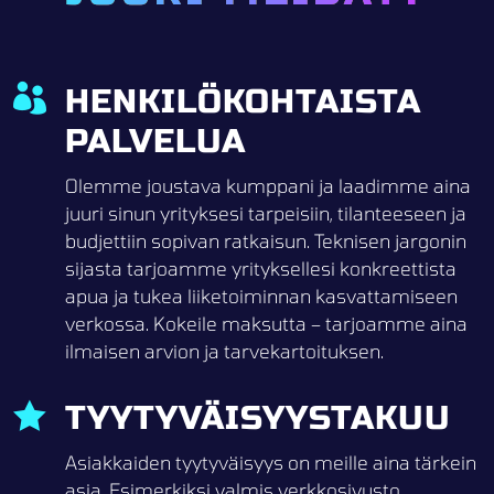

HENKILÖKOHTAISTA
PALVELUA
Olemme joustava kumppani ja laadimme aina
juuri sinun yrityksesi tarpeisiin, tilanteeseen ja
budjettiin sopivan ratkaisun. Teknisen jargonin
sijasta tarjoamme yrityksellesi konkreettista
apua ja tukea liiketoiminnan kasvattamiseen
verkossa. Kokeile maksutta – tarjoamme aina
ilmaisen arvion ja tarvekartoituksen.

TYYTYVÄISYYSTAKUU
Asiakkaiden tyytyväisyys on meille aina tärkein
asia. Esimerkiksi valmis verkkosivusto