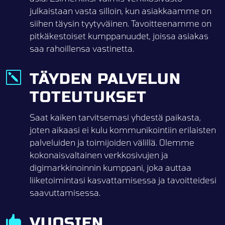
julkaistaan vasta silloin, kun asiakkaamme on
siihen täysin tyytyväinen. Tavoitteenamme on
pitkäkestoiset kumppanuudet, joissa asiakas
saa rahoillensa vastinetta.
k
TÄYDEN PALVELUN
TOTEUTUKSET
Saat kaiken tarvitsemasi yhdestä paikasta,
joten aikaasi ei kulu kommunikointiin erilaisten
palveluiden ja toimijoiden välillä. Olemme
kokonaisvaltainen verkkosivujen ja
digimarkkinoinnin kumppani, joka auttaa
liiketoimintasi kasvattamisessa ja tavoitteidesi
saavuttamisessa.

VUOSIEN