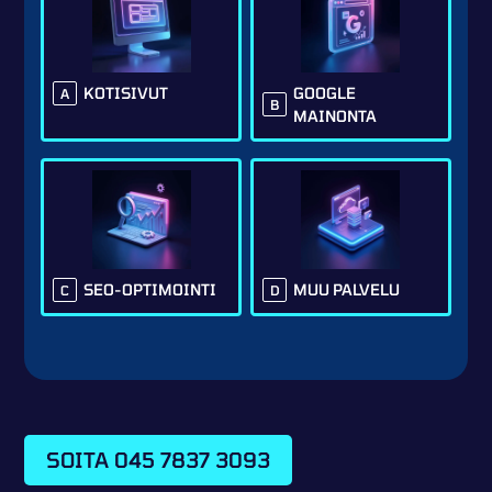
GOOGLE
KOTISIVUT
A
B
MAINONTA
SEO-OPTIMOINTI
MUU PALVELU
C
D
SOITA 045 7837 3093