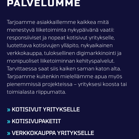
PALVELUMME
Tarjoamme asiakkaillemme kaikkea mitä
menestyvä liiketoiminta nykypäivänä vaatii:
responsiiviset ja nopeat kotisivut yritykselle,
luotettava kotisivujen ylläpito, nykyaikainen
verkkokauppa, tuloksellinen digimarkkinointi ja
monipuoliset liiketoiminnan kehityspalvelut.
Tarvittaessa saat siis kaiken saman katon alta.
Tarjoamme kuitenkin mielellämme apua myös
pienemmissä projekteissa – yrityksesi koosta tai
toimialasta riippumatta.
»
KOTISIVUT YRITYKSELLE
»
KOTISIVUPAKETIT
»
VERKKOKAUPPA YRITYKSELLE