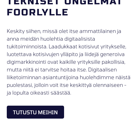
TEKNISET ONGELMAT
FOORLYLLE
Keskity siihen, missä olet itse ammattilainen ja
anna meidän huolehtia digitaalisista
tukitoiminnoista. Laadukkaat kotisivut yritykselle,
luotettava kotisivujen ylläpito ja liidejä generoiva
digimarkkinointi ovat kaikille yrityksille pakollisia,
mutta niitä ei tarvitse hoitaa itse. Digitaalisen
liiketoiminnan asiantuntijoina huolehdimme näistä
puolestasi, jolloin voit itse keskittyä olennaiseen -
ja lopulta oikeasti säästää.
TUTUSTU MEIHIN