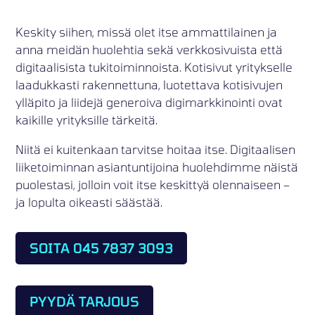
Keskity siihen, missä olet itse ammattilainen ja
anna meidän huolehtia sekä verkkosivuista että
digitaalisista tukitoiminnoista. Kotisivut yritykselle
laadukkasti rakennettuna, luotettava kotisivujen
ylläpito ja liidejä generoiva digimarkkinointi ovat
kaikille yrityksille tärkeitä.
Niitä ei kuitenkaan tarvitse hoitaa itse. Digitaalisen
liiketoiminnan asiantuntijoina huolehdimme näistä
puolestasi, jolloin voit itse keskittyä olennaiseen –
ja lopulta oikeasti säästää.
SOITA 045 7837 3093
PYYDÄ TARJOUS