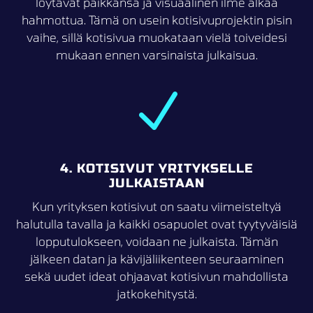
löytävät paikkansa ja visuaalinen ilme alkaa
hahmottua. Tämä on usein kotisivuprojektin pisin
vaihe, sillä kotisivua muokataan vielä toiveidesi
mukaan ennen varsinaista julkaisua.
N
4. KOTISIVUT YRITYKSELLE
JULKAISTAAN
Kun yrityksen kotisivut on saatu viimeisteltyä
halutulla tavalla ja kaikki osapuolet ovat tyytyväisiä
lopputulokseen, voidaan ne julkaista. Tämän
jälkeen datan ja kävijäliikenteen seuraaminen
sekä uudet ideat ohjaavat kotisivun mahdollista
jatkokehitystä.