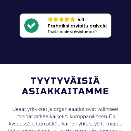
5.0
Parhaiksi arvioitu palvelu
Trustindexin vahvistama
TYYTYVÄISIÄ
ASIAKKAITAMME
Useat yritykset ja organisaatiot ovat valinneet
meidät pitkäaikaiseksi kumppanikseen. Oli
kyseessä sitten pitkäaikainen yhteistyö tai nopea
kotisivujen rakennus – tarjoamme aina joustavaa