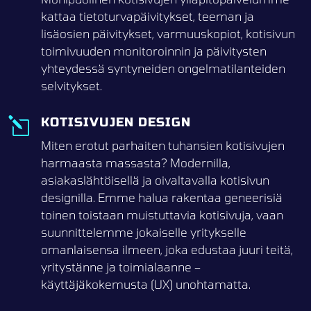
kattaa tietoturvapäivitykset, teeman ja
lisäosien päivitykset, varmuuskopiot, kotisivun
toimivuuden monitoroinnin ja päivitysten
yhteydessä syntyneiden ongelmatilanteiden
selvitykset.
KOTISIVUJEN DESIGN
l
Miten erotut parhaiten tuhansien kotisivujen
harmaasta massasta? Modernilla,
asiakaslähtöisellä ja oivaltavalla kotisivun
designilla. Emme halua rakentaa geneerisiä
toinen toistaan muistuttavia kotisivuja, vaan
suunnittelemme jokaiselle yritykselle
omanlaisensa ilmeen, joka edustaa juuri teitä,
yritystänne ja toimialaanne –
käyttäjäkokemusta (UX) unohtamatta.