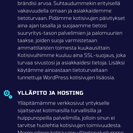
brändisi arvoa. Suhtaudummekin erityisellä
vakavuudella omaan ja asiakkaidemme
tietoturvaan. Pidämme kotisivujen päivitykset
aina ajan tasalla ja suojaamme tietosi
suuryritys-tason palvelimien ja palomuurien
taakse, joiden suoja varmistetaan
ammattilaisten toimesta kuukausittain.
Kotisivuihimme kuuluu aina SSL-suojaus, joka
turvaa sivustosi ja asiakkaidesi tietoja. Lisäksi
käytämme ainoastaan tietoturvaltaan
tunnettuja WordPress kotisivujen lisäosia.
YLLÄPITO JA HOSTING

Ylläpitämämme verkkosivut yritykselle
sijaitsevat kotimaisilla turvallisilla ja
huippunopeilla palvelimilla, jolloin sinun ei
tarvitse huolehtia kotisivujen toimivuudesta.
Monipuolinen kotisivujen ylläpitopalvelumme