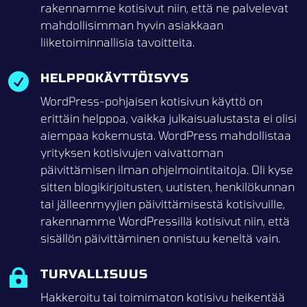
rakennamme kotisivut niin, että ne palvelevat
mahdollisimman hyvin asiakkaan
liiketoiminnallisia tavoitteita.
HELPPOKÄYTTÖISYYS

WordPress-pohjaisen kotisivun käyttö on
erittäin helppoa, vaikka julkaisualustasta ei olisi
aiempaa kokemusta. WordPress mahdollistaa
yrityksen kotisivujen vaivattoman
päivittämisen ilman ohjelmointitaitoja. Oli kyse
sitten blogikirjoitusten, uutisten, henkilökunnan
tai jälleenmyyjien päivittämisestä kotisivuille,
rakennamme WordPressillä kotisivut niin, että
sisällön päivittäminen onnistuu keneltä vain.
TURVALLISUUS

Hakkeroitu tai toimimaton kotisivu heikentää