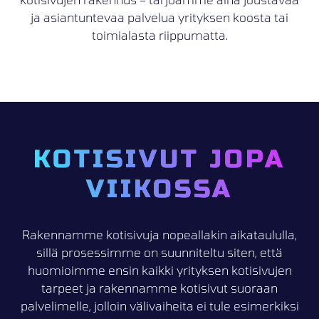
ja asiantuntevaa palvelua yrityksen koosta tai
toimialasta riippumatta.
KOTISIVUT JOPA
VIIKOSSA
Rakennamme kotisivuja nopeallakin aikataululla,
sillä prosessimme on suunniteltu siten, että
huomioimme ensin kaikki yrityksen kotisivujen
tarpeet ja rakennamme kotisivut suoraan
palvelimelle, jolloin välivaiheita ei tule esimerkiksi