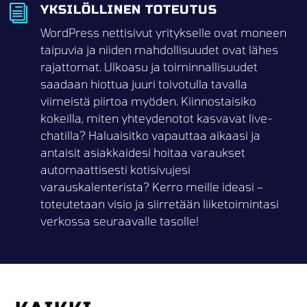
YKSILÖLLINEN TOTEUTUS
i
WordPress nettisivut yritykselle ovat moneen
taipuvia ja niiden mahdollisuudet ovat lähes
rajattomat. Ulkoasu ja toiminnallisuudet
saadaan hiottua juuri toivotulla tavalla
viimeistä piirtoa myöden. Kiinnostaisiko
kokeilla, miten yhteydenotot kasvavat live-
chatilla? Haluaisitko vapauttaa aikaasi ja
antaisit asiakkaidesi hoitaa varaukset
automaattisesti kotisivujesi
varauskalenterista? Kerro meille ideasi –
toteutetaan visio ja siirretään liiketoimintasi
verkossa seuraavalle tasolle!