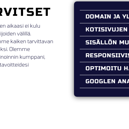
RVITSET
DOMAIN JA Y
en aikaasi ei kulu
KOTISIVUJEN
oiden välillä.
mme kaiken tarvittavan
SISÄLLÖN M
ueksi. Olemme
RESPONSIIV
kinoinnin kumppani,
tavoitteidesi
OPTIMOITU 
GOOGLEN ANA