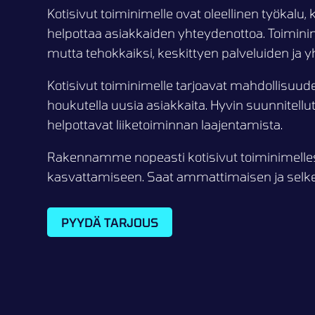
Kotisivut toiminimelle ovat oleellinen työkalu,
helpottaa asiakkaiden yhteydenottoa. Toiminim
mutta tehokkaiksi, keskittyen palveluiden ja y
Kotisivut toiminimelle tarjoavat mahdollisuud
houkutella uusia asiakkaita. Hyvin suunnitell
helpottavat liiketoiminnan laajentamista.
Rakennamme nopeasti kotisivut toiminimellesi, 
kasvattamiseen. Saat ammattimaisen ja selke
PYYDÄ TARJOUS