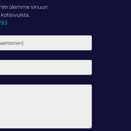
i, niin olemme sinuun
otisivuista.
093