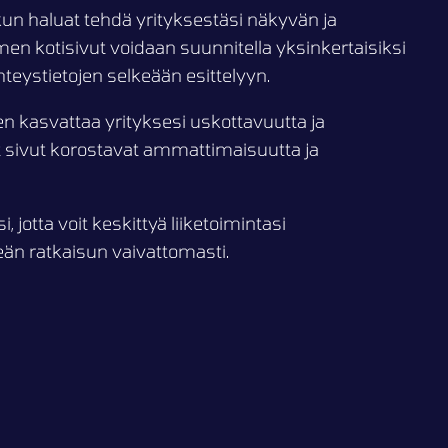
 kun haluat tehdä yrityksestäsi näkyvän ja
en kotisivut voidaan suunnitella yksinkertaisiksi
hteystietojen selkeään esittelyyn.
en kasvattaa yrityksesi uskottavuutta ja
ut sivut korostavat ammattimaisuutta ja
jotta voit keskittyä liiketoimintasi
än ratkaisun vaivattomasti.