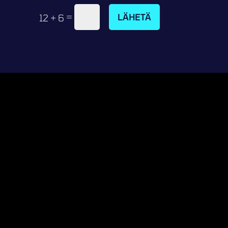
=
LÄHETÄ
12 + 6
VUT YRITYKSELLE
SET KOTISIVUT
OKAUPPA YRITYKSELLE
VUJEN YLLÄPITO
OIMINNAN KEHITYSPALVELUT
E MAINONTA