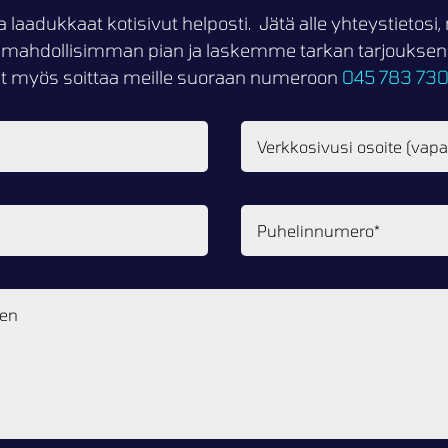
a laadukkaat kotisivut helposti. Jätä alle yhteystietos
mahdollisimman pian ja laskemme tarkan tarjouksen k
it myös soittaa meille suoraan numeroon
045 783 73