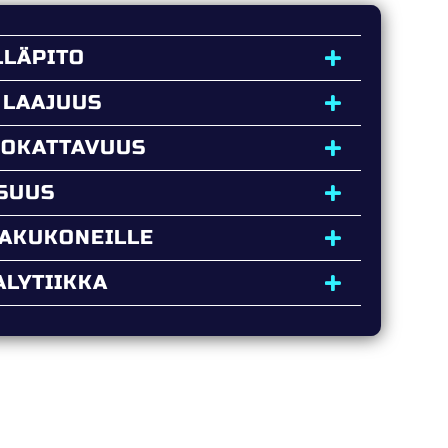
LLÄPITO
 LAAJUUS
UOKATTAVUUS
ISUUS
HAKUKONEILLE
LYTIIKKA