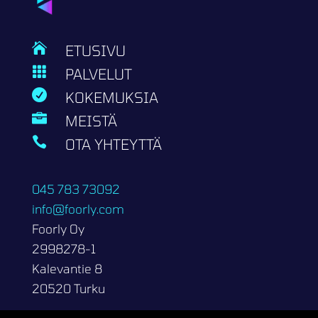

ETUSIVU

PALVELUT

KOKEMUKSIA

MEISTÄ

OTA YHTEYTTÄ
045 783 73092
info@foorly.com
Foorly Oy
2998278-1
Kalevantie 8
20520 Turku