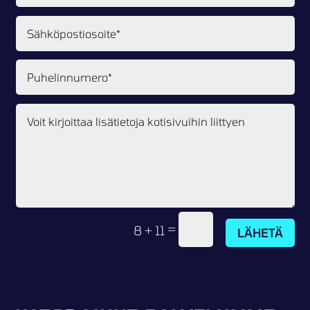
=
8 + 11
LÄHETÄ