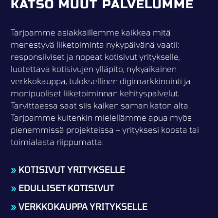
KATSO MUUT PALVELUMME
Tarjoamme asiakkaillemme kaikkea mitä
menestyvä liiketoiminta nykypäivänä vaatii:
responsiiviset ja nopeat kotisivut yritykselle,
luotettava kotisivujen ylläpito, nykyaikainen
verkkokauppa, tuloksellinen digimarkkinointi ja
monipuoliset liiketoiminnan kehityspalvelut.
Tarvittaessa saat siis kaiken saman katon alta.
Tarjoamme kuitenkin mielellämme apua myös
pienemmissä projekteissa – yrityksesi koosta tai
toimialasta riippumatta.
»
KOTISIVUT YRITYKSELLE
»
EDULLISET KOTISIVUT
»
VERKKOKAUPPA YRITYKSELLE