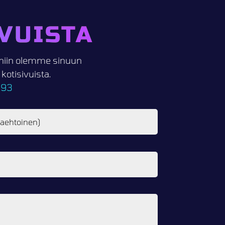
VUISTA
i, niin olemme sinuun
otisivuista.
093