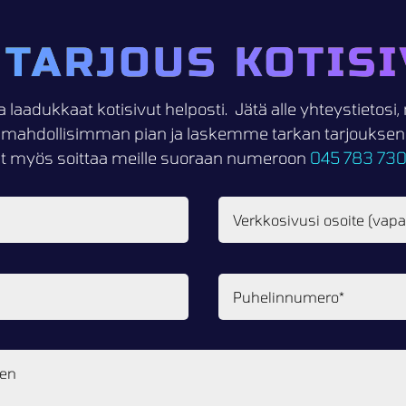
 TARJOUS KOTISI
a laadukkaat kotisivut helposti. Jätä alle yhteystietos
mahdollisimman pian ja laskemme tarkan tarjouksen k
it myös soittaa meille suoraan numeroon
045 783 73