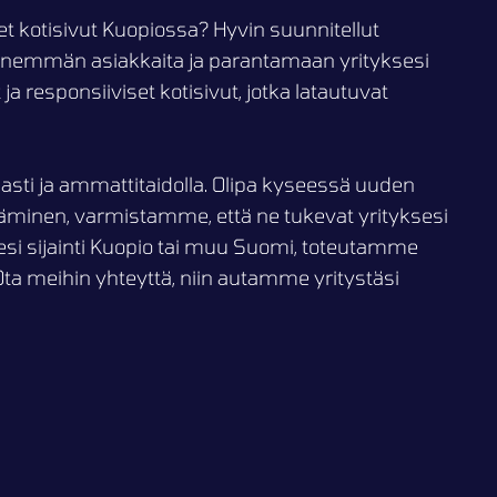
et kotisivut Kuopiossa? Hyvin suunnitellut
 enemmän asiakkaita ja parantamaan yrityksesi
responsiiviset kotisivut, jotka latautuvat
asti ja ammattitaidolla. Olipa kyseessä uuden
täminen, varmistamme, että ne tukevat yrityksesi
sesi sijainti Kuopio tai muu Suomi, toteutamme
Ota meihin yhteyttä, niin autamme yritystäsi