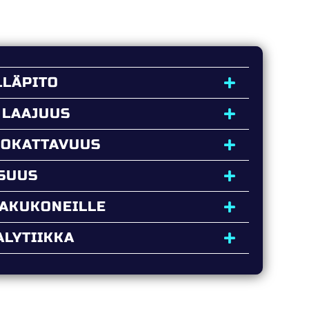
LLÄPITO
 LAAJUUS
UOKATTAVUUS
ISUUS
HAKUKONEILLE
LYTIIKKA