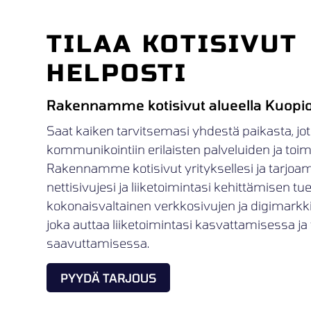
TILAA KOTISIVUT
HELPOSTI
Rakennamme kotisivut alueella Kuopi
Saat kaiken tarvitsemasi yhdestä paikasta, jot
kommunikointiin erilaisten palveluiden ja toimij
Rakennamme kotisivut yrityksellesi ja tarjoa
nettisivujesi ja liiketoimintasi kehittämisen t
kokonaisvaltainen verkkosivujen ja digimark
joka auttaa liiketoimintasi kasvattamisessa ja 
saavuttamisessa.
PYYDÄ TARJOUS