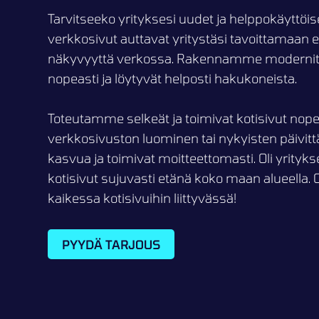
Tarvitseeko yrityksesi uudet ja helppokäyttöis
verkkosivut auttavat yritystäsi tavoittamaan
näkyvyyttä verkossa. Rakennamme modernit ja 
nopeasti ja löytyvät helposti hakukoneista.
Toteutamme selkeät ja toimivat kotisivut nope
verkkosivuston luominen tai nykyisten päivit
kasvua ja toimivat moitteettomasti. Oli yrityk
kotisivut sujuvasti etänä koko maan alueella. 
kaikessa kotisivuihin liittyvässä!
PYYDÄ TARJOUS