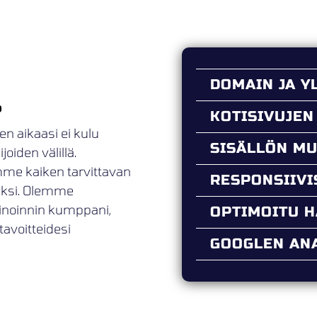
DOMAIN JA Y
o
KOTISIVUJEN
en aikaasi ei kulu
SISÄLLÖN M
oiden välillä.
mme kaiken tarvittavan
RESPONSIIV
ueksi. Olemme
kinoinnin kumppani,
OPTIMOITU 
tavoitteidesi
GOOGLEN ANA