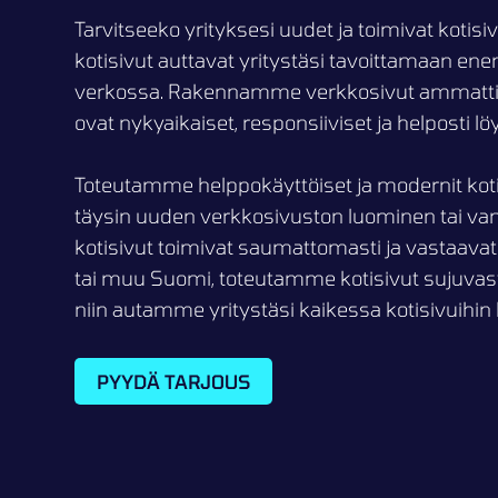
Tarvitseeko yrityksesi uudet ja toimivat kotis
kotisivut auttavat yritystäsi tavoittamaan 
verkossa. Rakennamme verkkosivut ammattitai
ovat nykyaikaiset, responsiiviset ja helposti l
Toteutamme helppokäyttöiset ja modernit kotis
täysin uuden verkkosivuston luominen tai va
kotisivut toimivat saumattomasti ja vastaavat y
tai muu Suomi, toteutamme kotisivut sujuvasti
niin autamme yritystäsi kaikessa kotisivuihin l
PYYDÄ TARJOUS