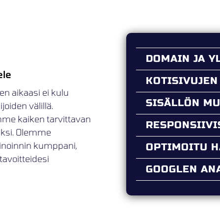
DOMAIN JA Y
ele
KOTISIVUJEN
en aikaasi ei kulu
SISÄLLÖN M
oiden välillä.
mme kaiken tarvittavan
RESPONSIIV
ueksi. Olemme
kinoinnin kumppani,
OPTIMOITU 
tavoitteidesi
GOOGLEN ANA