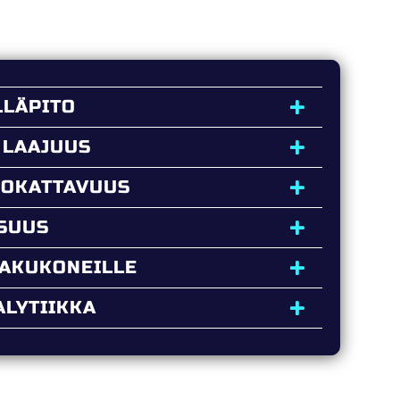
LLÄPITO
 LAAJUUS
UOKATTAVUUS
ISUUS
HAKUKONEILLE
LYTIIKKA