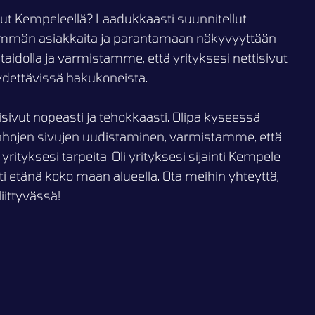
ivut Kempeleellä? Laadukkaasti suunnitellut
enemmän asiakkaita ja parantamaan näkyvyyttään
dolla ja varmistamme, että yrityksesi nettisivut
öydettävissä hakukoneista.
ivut nopeasti ja tehokkaasti. Olipa kyseessä
nhojen sivujen uudistaminen, varmistamme, että
rityksesi tarpeita. Oli yrityksesi sijainti Kempele
 etänä koko maan alueella. Ota meihin yhteyttä,
iittyvässä!