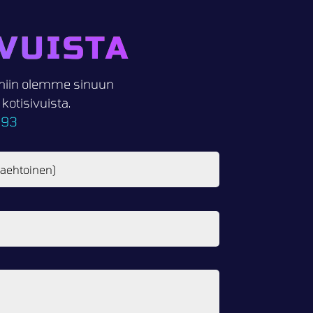
VUISTA
i, niin olemme sinuun
otisivuista.
093