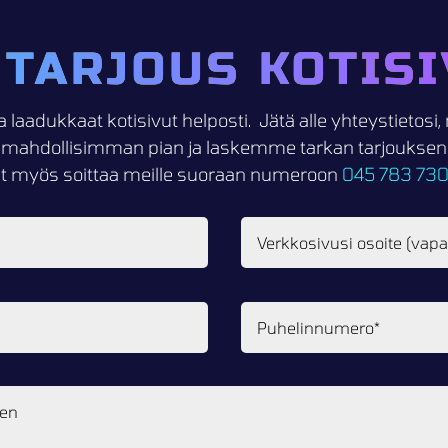
 TARJOUS KOTISI
a laadukkaat kotisivut helposti. Jätä alle yhteystietos
mahdollisimman pian ja laskemme tarkan tarjouksen k
it myös soittaa meille suoraan numeroon
045 783 73