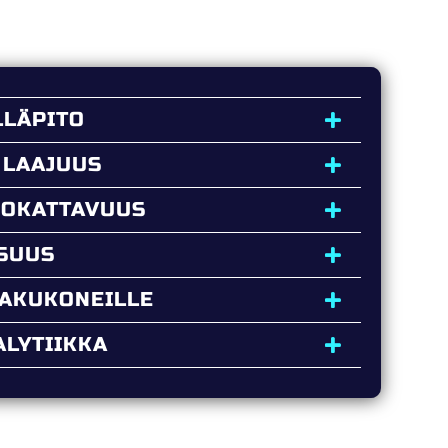
LLÄPITO
 LAAJUUS
UOKATTAVUUS
ISUUS
HAKUKONEILLE
LYTIIKKA