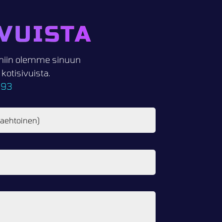
VUISTA
i, niin olemme sinuun
otisivuista.
093