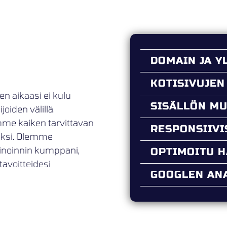
DOMAIN JA Y
KOTISIVUJEN
en aikaasi ei kulu
SISÄLLÖN M
oiden välillä.
mme kaiken tarvittavan
RESPONSIIV
ueksi. Olemme
kinoinnin kumppani,
OPTIMOITU 
tavoitteidesi
GOOGLEN ANA