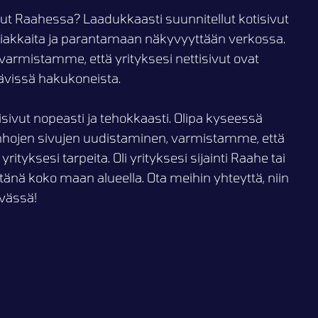
ivut Raahessa? Laadukkaasti suunnitellut kotisivut
iakkaita ja parantamaan näkyvyyttään verkossa.
armistamme, että yrityksesi nettisivut ovat
ttävissä hakukoneista.
ivut nopeasti ja tehokkaasti. Olipa kyseessä
nhojen sivujen uudistaminen, varmistamme, että
ityksesi tarpeita. Oli yrityksesi sijainti Raahe tai
änä koko maan alueella. Ota meihin yhteyttä, niin
yvässä!