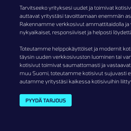
Tarvitseeko yrityksesi uudet ja toimivat kotis
auttavat yritystäsi tavoittamaan enemmän as
Rakennamme verkkosivut ammattitaidolla ja v
nykyaikaiset, responsiiviset ja helposti löyde
Toteutamme helppokäyttöiset ja modernit kotis
täysin uuden verkkosivuston luominen tai va
kotisivut toimivat saumattomasti ja vastaavat yr
muu Suomi, toteutamme kotisivut sujuvasti et
autamme yritystäsi kaikessa kotisivuihin liitt
PYYDÄ TARJOUS