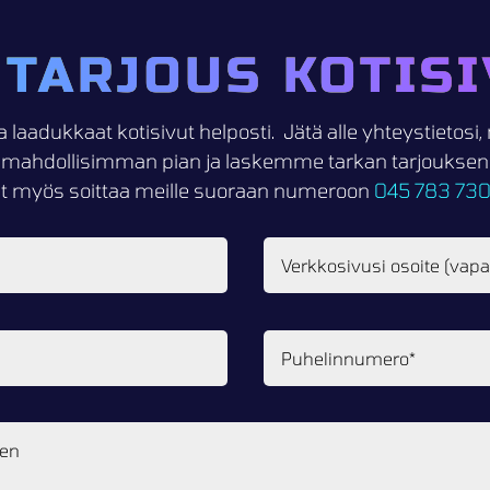
 TARJOUS KOTISI
a laadukkaat kotisivut helposti. Jätä alle yhteystietos
mahdollisimman pian ja laskemme tarkan tarjouksen k
it myös soittaa meille suoraan numeroon
045 783 73