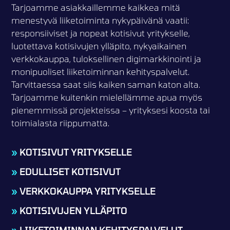
Tarjoamme asiakkaillemme kaikkea mitä
menestyvä liiketoiminta nykypäivänä vaatii:
responsiiviset ja nopeat kotisivut yritykselle,
luotettava kotisivujen ylläpito, nykyaikainen
verkkokauppa, tuloksellinen digimarkkinointi ja
monipuoliset liiketoiminnan kehityspalvelut.
Tarvittaessa saat siis kaiken saman katon alta.
Tarjoamme kuitenkin mielellämme apua myös
pienemmissä projekteissa – yrityksesi koosta tai
toimialasta riippumatta.
»
KOTISIVUT YRITYKSELLE
»
EDULLISET KOTISIVUT
»
VERKKOKAUPPA YRITYKSELLE
»
KOTISIVUJEN YLLÄPITO
»
LIIKETOIMINNAN KEHITYSPALVELUT