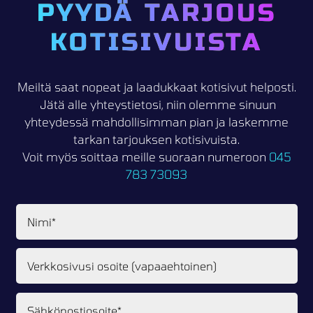
PYYDÄ TARJOUS
KOTISIVUISTA
Meiltä saat nopeat ja laadukkaat kotisivut helposti.
Jätä alle yhteystietosi, niin olemme sinuun
yhteydessä mahdollisimman pian ja laskemme
tarkan tarjouksen kotisivuista.
Voit myös soittaa meille suoraan numeroon
045
783 73093