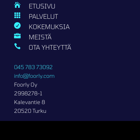

ETUSIVU

PALVELUT

KOKEMUKSIA

MEISTÄ

OTA YHTEYTTÄ
045 783 73092
info@foorly.com
Foorly Oy
2998278-1
Kalevantie 8
20520 Turku
Copyright 2026 | Foorly Oy