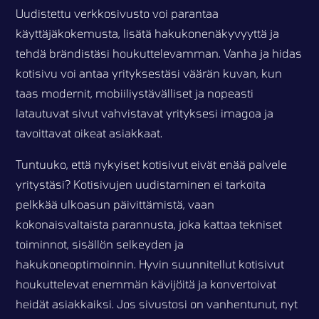
Uudistettu verkkosivusto voi parantaa
käyttäjäkokemusta, lisätä hakukonenäkyvyyttä ja
tehdä brändistäsi houkuttelevamman. Vanha ja hidas
kotisivu voi antaa yrityksestäsi väärän kuvan, kun
taas modernit, mobiiliystävälliset ja nopeasti
latautuvat sivut vahvistavat yrityksesi imagoa ja
tavoittavat oikeat asiakkaat.
Tuntuuko, että nykyiset kotisivut eivät enää palvele
yritystäsi? Kotisivujen uudistaminen ei tarkoita
pelkkää ulkoasun päivittämistä, vaan
kokonaisvaltaista parannusta, joka kattaa tekniset
toiminnot, sisällön selkeyden ja
hakukoneoptimoinnin. Hyvin suunnitellut kotisivut
houkuttelevat enemmän kävijöitä ja konvertoivat
heidät asiakkaiksi. Jos sivustosi on vanhentunut, nyt