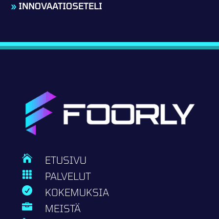
»
INNOVAATIOSETELI

ETUSIVU

PALVELUT

KOKEMUKSIA

MEISTÄ