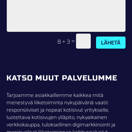
=
8 + 3
LÄHETÄ
KATSO MUUT PALVELUMME
Tarjoamme asiakkaillemme kaikkea mitä
menestyvä liiketoiminta nykypäivänä vaatii:
responsiiviset ja nopeat kotisivut yritykselle,
luotettava kotisivujen ylläpito, nykyaikainen
verkkokauppa, tuloksellinen digimarkkinointi ja
monipuoliset liiketoiminnan kehityspalvelut.