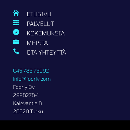

ETUSIVU

PALVELUT

KOKEMUKSIA

MEISTÄ

OTA YHTEYTTÄ
045 783 73092
info@foorly.com
Foorly Oy
2998278-1
Kalevantie 8
20520 Turku