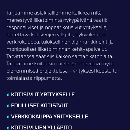
Tarjoamme asiakkaillemme kaikkea mitä
menestyvä liiketoiminta nykypäivänä vaatii:
responsiiviset ja nopeat kotisivut yritykselle,
luotettava kotisivujen ylläpito, nykyaikainen
verkkokauppa, tuloksellinen digimarkkinointi ja
monipuoliset liiketoiminnan kehityspalvelut.
Tarvittaessa saat siis kaiken saman katon alta.
Tarjoamme kuitenkin mielellämme apua myös
pienemmissä projekteissa – yrityksesi koosta tai
toimialasta riippumatta.
»
KOTISIVUT YRITYKSELLE
»
EDULLISET KOTISIVUT
»
VERKKOKAUPPA YRITYKSELLE
»
KOTISIVUJEN YLLÄPITO