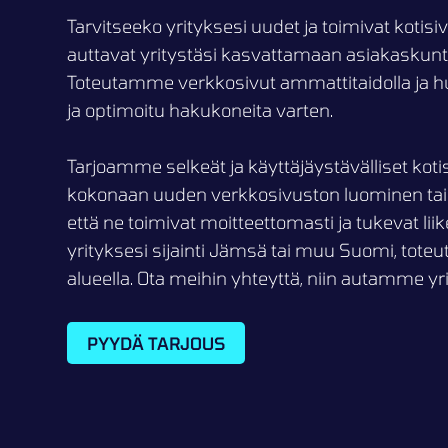
Tarvitseeko yrityksesi uudet ja toimivat kotis
auttavat yritystäsi kasvattamaan asiakaskun
Toteutamme verkkosivut ammattitaidolla ja hu
ja optimoitu hakukoneita varten.
Tarjoamme selkeät ja käyttäjäystävälliset koti
kokonaan uuden verkkosivuston luominen tai
että ne toimivat moitteettomasti ja tukevat liik
yrityksesi sijainti Jämsä tai muu Suomi, tot
alueella. Ota meihin yhteyttä, niin autamme yri
PYYDÄ TARJOUS