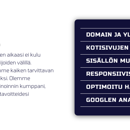
DOMAIN JA Y
ä
KOTISIVUJEN
en aikaasi ei kulu
SISÄLLÖN M
oiden välillä.
mme kaiken tarvittavan
RESPONSIIV
ueksi. Olemme
kinoinnin kumppani,
OPTIMOITU 
tavoitteidesi
GOOGLEN ANA