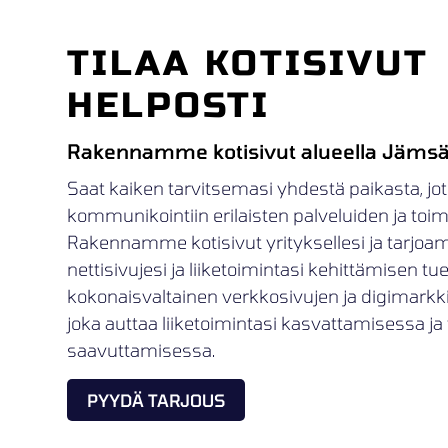
TILAA KOTISIVUT
HELPOSTI
Rakennamme kotisivut alueella Jäms
Saat kaiken tarvitsemasi yhdestä paikasta, jot
kommunikointiin erilaisten palveluiden ja toimij
Rakennamme kotisivut yrityksellesi ja tarjoa
nettisivujesi ja liiketoimintasi kehittämisen t
kokonaisvaltainen verkkosivujen ja digimark
joka auttaa liiketoimintasi kasvattamisessa ja 
saavuttamisessa.
PYYDÄ TARJOUS