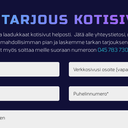
 TARJOUS KOTISI
a laadukkaat kotisivut helposti. Jätä alle yhteystietos
mahdollisimman pian ja laskemme tarkan tarjouksen k
it myös soittaa meille suoraan numeroon
045 783 73