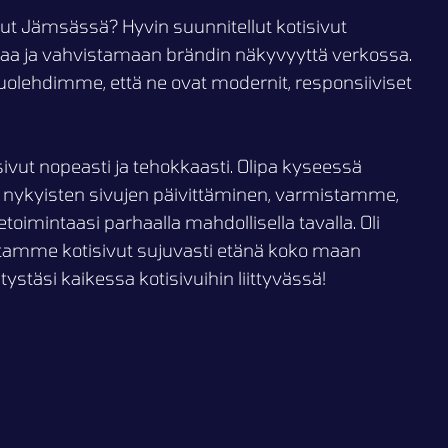
ivut Jämsässä? Hyvin suunnitellut kotisivut
taa ja vahvistamaan brändin näkyvyyttä verkossa.
olehdimme, että ne ovat modernit, responsiiviset
sivut nopeasti ja tehokkaasti. Olipa kyseessä
 nykyisten sivujen päivittäminen, varmistamme,
etoimintaasi parhaalla mahdollisella tavalla. Oli
eutamme kotisivut sujuvasti etänä koko maan
tystäsi kaikessa kotisivuihin liittyvässä!