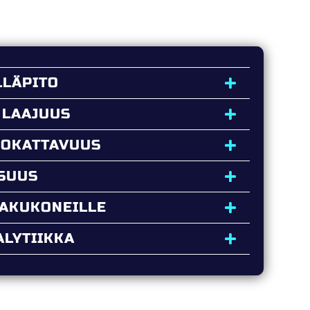
LLÄPITO
 LAAJUUS
UOKATTAVUUS
ISUUS
HAKUKONEILLE
LYTIIKKA