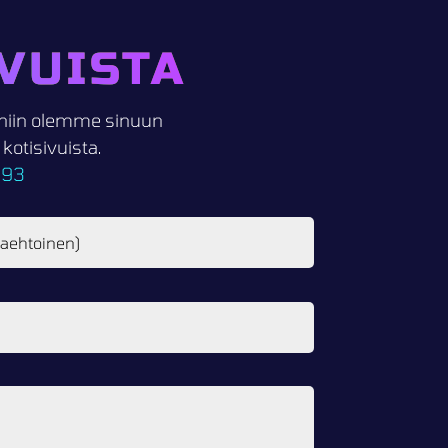
VUISTA
i, niin olemme sinuun
otisivuista.
093