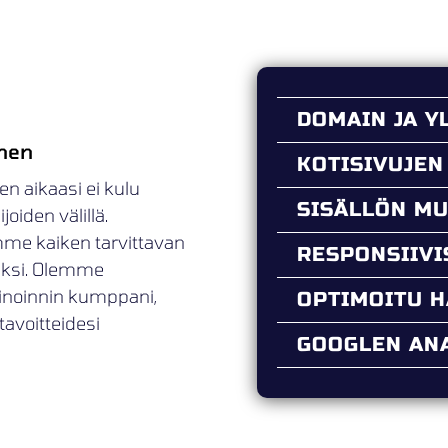
DOMAIN JA Y
inen
KOTISIVUJEN
en aikaasi ei kulu
SISÄLLÖN M
oiden välillä.
mme kaiken tarvittavan
RESPONSIIV
ueksi. Olemme
kinoinnin kumppani,
OPTIMOITU 
tavoitteidesi
GOOGLEN ANA