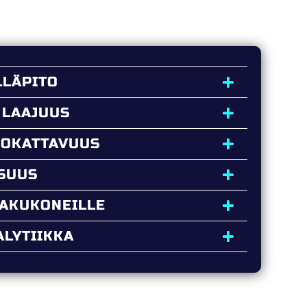
LLÄPITO
 LAAJUUS
UOKATTAVUUS
ISUUS
HAKUKONEILLE
LYTIIKKA