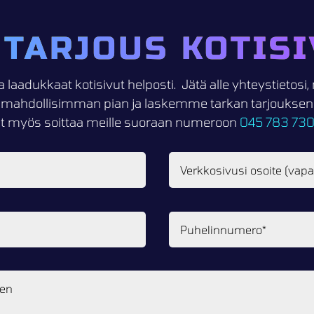
 TARJOUS KOTISI
a laadukkaat kotisivut helposti. Jätä alle yhteystietos
mahdollisimman pian ja laskemme tarkan tarjouksen k
it myös soittaa meille suoraan numeroon
045 783 73