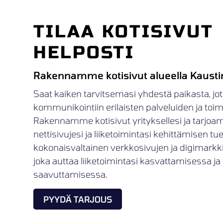
TILAA KOTISIVUT
HELPOSTI
Rakennamme kotisivut alueella Kaust
Saat kaiken tarvitsemasi yhdestä paikasta, jot
kommunikointiin erilaisten palveluiden ja toimij
Rakennamme kotisivut yrityksellesi ja tarjoa
nettisivujesi ja liiketoimintasi kehittämisen t
kokonaisvaltainen verkkosivujen ja digimark
joka auttaa liiketoimintasi kasvattamisessa ja 
saavuttamisessa.
PYYDÄ TARJOUS