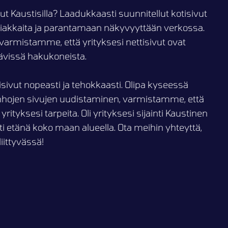
vut Kaustisilla? Laadukkaasti suunnitellut kotisivut
iakkaita ja parantamaan näkyvyyttään verkossa.
armistamme, että yrityksesi nettisivut ovat
ttävissä hakukoneista.
ivut nopeasti ja tehokkaasti. Olipa kyseessä
nhojen sivujen uudistaminen, varmistamme, että
ityksesi tarpeita. Oli yrityksesi sijainti Kaustinen
 etänä koko maan alueella. Ota meihin yhteyttä,
iittyvässä!