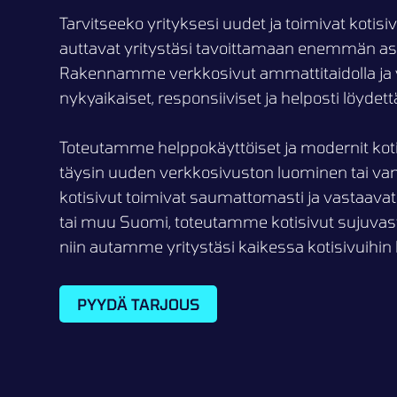
Tarvitseeko yrityksesi uudet ja toimivat kotisi
auttavat yritystäsi tavoittamaan enemmän as
Rakennamme verkkosivut ammattitaidolla ja v
nykyaikaiset, responsiiviset ja helposti löyde
Toteutamme helppokäyttöiset ja modernit kotis
täysin uuden verkkosivuston luominen tai va
kotisivut toimivat saumattomasti ja vastaavat yr
tai muu Suomi, toteutamme kotisivut sujuvasti
niin autamme yritystäsi kaikessa kotisivuihin l
PYYDÄ TARJOUS