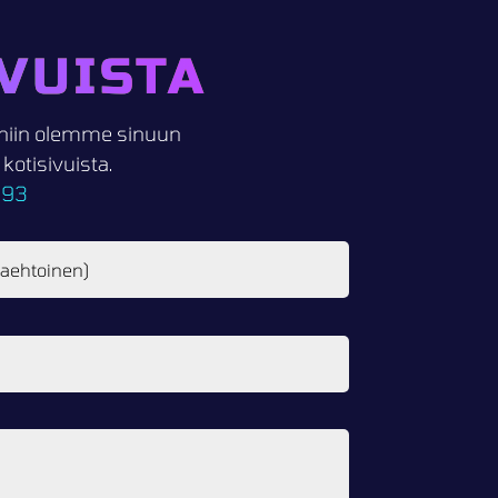
VUISTA
i, niin olemme sinuun
otisivuista.
093