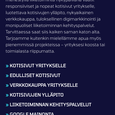
responsiiviset ja nopeat kotisivut yritykselle,
luotettava kotisivujen ylläpito, nykyaikainen
verkkokauppa, tuloksellinen digimarkkinointi ja
monipuoliset liiketoiminnan kehityspalvelut.
Tarvittaessa saat siis kaiken saman katon alta.
Tarjoamme kuitenkin mielellämme apua myös
pienemmissä projekteissa – yrityksesi koosta tai
toimialasta riippumatta.
»
KOTISIVUT YRITYKSELLE
»
EDULLISET KOTISIVUT
»
VERKKOKAUPPA YRITYKSELLE
»
KOTISIVUJEN YLLÄPITO
»
LIIKETOIMINNAN KEHITYSPALVELUT
»
GOOGLE MAINONTA