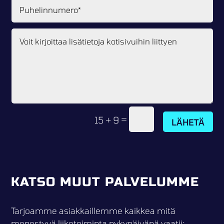
=
15 + 9
LÄHETÄ
KATSO MUUT PALVELUMME
Tarjoamme asiakkaillemme kaikkea mitä
menestyvä liiketoiminta nykypäivänä vaatii: