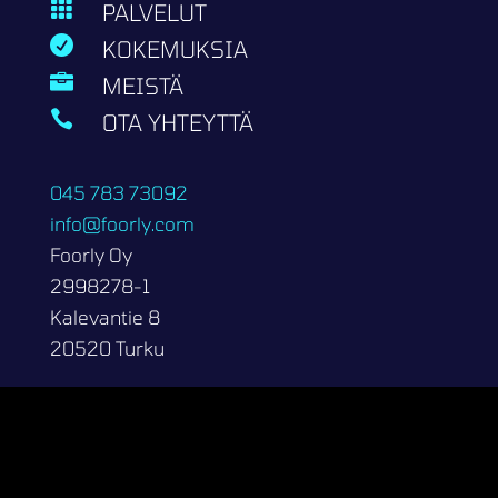

PALVELUT

KOKEMUKSIA

MEISTÄ

OTA YHTEYTTÄ
045 783 73092
info@foorly.com
Foorly Oy
2998278-1
Kalevantie 8
20520 Turku
Copyright 2026 | Foorly Oy
Tietosuojaseloste
Kotisivut.fi