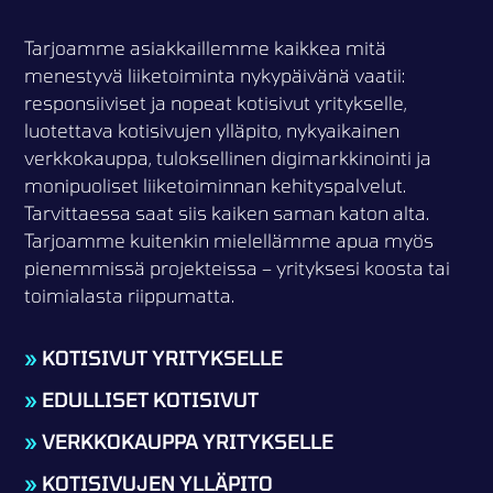
Tarjoamme asiakkaillemme kaikkea mitä
menestyvä liiketoiminta nykypäivänä vaatii:
responsiiviset ja nopeat kotisivut yritykselle,
luotettava kotisivujen ylläpito, nykyaikainen
verkkokauppa, tuloksellinen digimarkkinointi ja
monipuoliset liiketoiminnan kehityspalvelut.
Tarvittaessa saat siis kaiken saman katon alta.
Tarjoamme kuitenkin mielellämme apua myös
pienemmissä projekteissa – yrityksesi koosta tai
toimialasta riippumatta.
»
KOTISIVUT YRITYKSELLE
»
EDULLISET KOTISIVUT
»
VERKKOKAUPPA YRITYKSELLE
»
KOTISIVUJEN YLLÄPITO