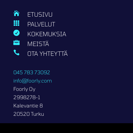

ETUSIVU

PALVELUT

KOKEMUKSIA

MEISTÄ

OTA YHTEYTTÄ
045 783 73092
info@foorly.com
Foorly Oy
2998278-1
Kalevantie 8
20520 Turku