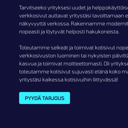
Tarvitseeko yrityksesi uudet ja helppokäyttöi
verkkosivut auttavat yritystäsi tavoittamaan
näkyvyyttä verkossa. Rakennamme modernit ja 
nopeasti ja löytyvät helposti hakukoneista.
Toteutamme selkeät ja toimivat kotisivut nope
verkkosivuston luominen tai nykyisten päivit
kasvua ja toimivat moitteettomasti. Oli yrityks
toteutamme kotisivut sujuvasti etänä koko ma
yritystäsi kaikessa kotisivuihin liittyvässä!
PYYDÄ TARJOUS