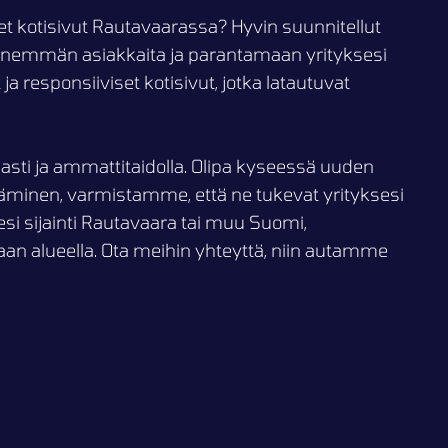
set kotisivut Rautavaarassa? Hyvin suunnitellut
 enemmän asiakkaita ja parantamaan yrityksesi
responsiiviset kotisivut, jotka latautuvat
asti ja ammattitaidolla. Olipa kyseessä uuden
täminen, varmistamme, että ne tukevat yrityksesi
esi sijainti Rautavaara tai muu Suomi,
an alueella. Ota meihin yhteyttä, niin autamme