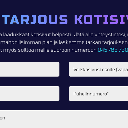
 TARJOUS KOTISI
a laadukkaat kotisivut helposti. Jätä alle yhteystietos
mahdollisimman pian ja laskemme tarkan tarjouksen k
it myös soittaa meille suoraan numeroon
045 783 73