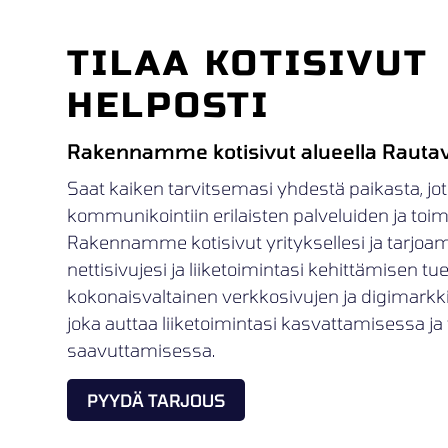
TILAA KOTISIVUT
HELPOSTI
Rakennamme kotisivut alueella Rauta
Saat kaiken tarvitsemasi yhdestä paikasta, jot
kommunikointiin erilaisten palveluiden ja toimij
Rakennamme kotisivut yrityksellesi ja tarjoa
nettisivujesi ja liiketoimintasi kehittämisen t
kokonaisvaltainen verkkosivujen ja digimark
joka auttaa liiketoimintasi kasvattamisessa ja 
saavuttamisessa.
PYYDÄ TARJOUS