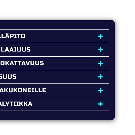
LLÄPITO
 LAAJUUS
UOKATTAVUUS
ISUUS
HAKUKONEILLE
LYTIIKKA