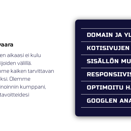
DOMAIN JA Y
vaara
KOTISIVUJEN
en aikaasi ei kulu
SISÄLLÖN M
oiden välillä.
mme kaiken tarvittavan
RESPONSIIV
ueksi. Olemme
kinoinnin kumppani,
OPTIMOITU 
tavoitteidesi
GOOGLEN ANA