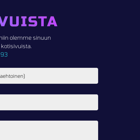
VUISTA
i, niin olemme sinuun
otisivuista.
093