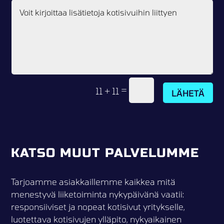
=
11 + 11
LÄHETÄ
KATSO MUUT PALVELUMME
Tarjoamme asiakkaillemme kaikkea mitä
menestyvä liiketoiminta nykypäivänä vaatii:
responsiiviset ja nopeat kotisivut yritykselle,
luotettava kotisivujen ylläpito, nykyaikainen