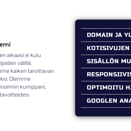
DOMAIN JA Y
iemi
KOTISIVUJEN
en aikaasi ei kulu
SISÄLLÖN M
oiden välillä.
mme kaiken tarvittavan
RESPONSIIV
ueksi. Olemme
kinoinnin kumppani,
OPTIMOITU 
tavoitteidesi
GOOGLEN ANA