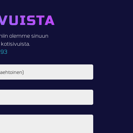
VUISTA
i, niin olemme sinuun
otisivuista.
093