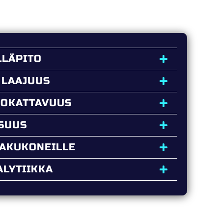
LLÄPITO
 LAAJUUS
UOKATTAVUUS
ISUUS
HAKUKONEILLE
LYTIIKKA