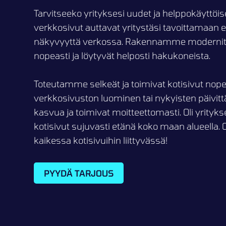
Tarvitseeko yrityksesi uudet ja helppokäyttöis
verkkosivut auttavat yritystäsi tavoittamaan
näkyvyyttä verkossa. Rakennamme modernit ja 
nopeasti ja löytyvät helposti hakukoneista.
Toteutamme selkeät ja toimivat kotisivut nope
verkkosivuston luominen tai nykyisten päivit
kasvua ja toimivat moitteettomasti. Oli yrity
kotisivut sujuvasti etänä koko maan alueella. 
kaikessa kotisivuihin liittyvässä!
PYYDÄ TARJOUS