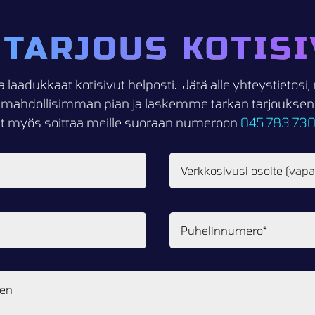
 TARJOUS KOTISI
a laadukkaat kotisivut helposti. Jätä alle yhteystietos
mahdollisimman pian ja laskemme tarkan tarjouksen k
it myös soittaa meille suoraan numeroon
045 783 73