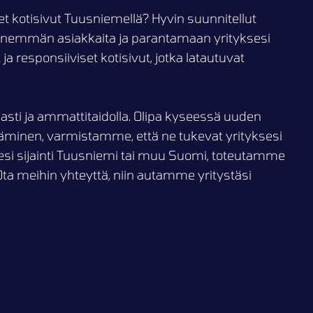
et kotisivut Tuusniemellä? Hyvin suunnitellut
 enemmän asiakkaita ja parantamaan yrityksesi
responsiiviset kotisivut, jotka latautuvat
asti ja ammattitaidolla. Olipa kyseessä uuden
täminen, varmistamme, että ne tukevat yrityksesi
ksesi sijainti Tuusniemi tai muu Suomi, toteutamme
Ota meihin yhteyttä, niin autamme yritystäsi