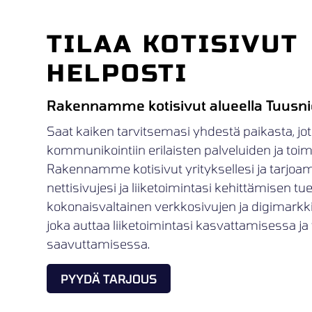
TILAA KOTISIVUT
HELPOSTI
Rakennamme kotisivut alueella Tuusn
Saat kaiken tarvitsemasi yhdestä paikasta, jot
kommunikointiin erilaisten palveluiden ja toimij
Rakennamme kotisivut yrityksellesi ja tarjoa
nettisivujesi ja liiketoimintasi kehittämisen t
kokonaisvaltainen verkkosivujen ja digimark
joka auttaa liiketoimintasi kasvattamisessa ja 
saavuttamisessa.
PYYDÄ TARJOUS