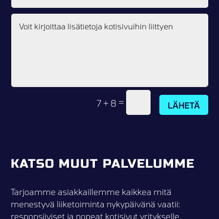
=
7 + 8
LÄHETÄ
KATSO MUUT PALVELUMME
Tarjoamme asiakkaillemme kaikkea mitä
menestyvä liiketoiminta nykypäivänä vaatii:
responsiiviset ja nopeat kotisivut yritykselle,