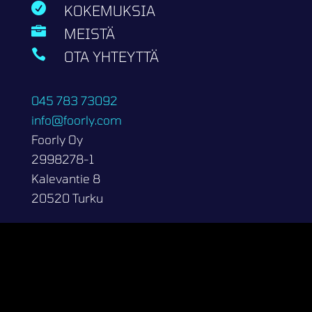

KOKEMUKSIA

MEISTÄ

OTA YHTEYTTÄ
045 783 73092
info@foorly.com
Foorly Oy
2998278-1
Kalevantie 8
20520 Turku
Copyright 2026 | Foorly Oy
Tietosuojaseloste
Kotisivut.fi