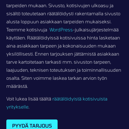
tarpeiden mukaan. Sivusto, kotisivujen ulkoasu ja
sisältö toteutetaan räätälöidysti rakentamalla sivusto
alusta loppuun asiakkaan tarpeiden mukaiseksi.
Teemme kotisivuja
WordPress
-julkaisujärjestelmää
käyttäen. Räätälöidyissä kotisivuissa hinta lasketaan
aina asiakkaan tarpeen ja kokonaisuuden mukaan
yksilöllisesti. Ennen tarjouksen jättämistä asiakkaan
tarve kartoitetaan tarkasti mm. sivuston tarpeen,
laajuuden, teknisen toteutuksen ja toiminnallisuuden
osalta. Siten voimme laskea tarkan arvion työn
määrästä.
Voit lukea lisää täältä
räätälöidyistä kotisivuista
yritykselle
.
PYYDÄ TARJOUS