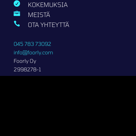

KOKEMUKSIA

MEISTÄ

OTA YHTEYTTÄ
045 783 73092
info@foorly.com
Foorly Oy
2998278-1
Kalevantie 8
20520 Turku
Copyright 2026 | Foorly Oy
Tietosuojaseloste
Kotisivut.fi