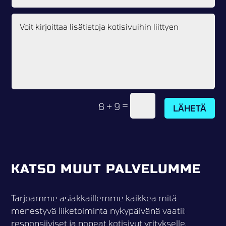
=
8 + 9
LÄHETÄ
KATSO MUUT PALVELUMME
Tarjoamme asiakkaillemme kaikkea mitä
menestyvä liiketoiminta nykypäivänä vaatii:
responsiiviset ja nopeat kotisivut yritykselle,