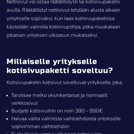
Nettisivut voi ostaa räätälöidysti tai kotisivupaketin
avulla. Räätälöidyt nettisivut tehdään alusta alkaen
yritykselle sopivaksi, kun taas kotisivupaketissa
käytetään valmiita kotisivupohjia, jotka muokataan
jokaisen yrityksen ulkoasun mukaiseksi.
Millaiselle yritykselle
kotisivupaketti soveltuu?
Kotisivupaketin kotisivut soveltuvat yritykselle, joka:
Tarvitsee melko yksinkertaiset ja normaalit
verkkosivut
Budjetti kotisivuihin on noin 390 – 990€
Haluaa valita valmiista vaihtoehdoista yritykselle
sopivimman vaihtoehdon
Ei ole täysin varma yrityksen kotisivujen