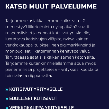
KATSO MUUT PALVELUMME
Tarjoamme asiakkaillemme kaikkea mitä
menestyvä liiketoiminta nykypäivänä vaatii:
responsiiviset ja nopeat kotisivut yritykselle,
luotettava kotisivujen ylläpito, nykyaikainen
verkkokauppa, tuloksellinen digimarkkinointi ja
monipuoliset liiketoiminnan kehityspalvelut.
Tarvittaessa saat siis kaiken saman katon alta.
Tarjoamme kuitenkin mielellämme apua myös
pienemmissä projekteissa – yrityksesi koosta tai
toimialasta riippumatta.
»
KOTISIVUT YRITYKSELLE
»
EDULLISET KOTISIVUT
»
VERKKOKAUPPA YRITYKSELLE