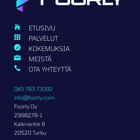

ETUSIVU

PALVELUT

KOKEMUKSIA

MEISTÄ

OTA YHTEYTTÄ
045 783 73092
info@foorly.com
Foorly Oy
2998278-1
Kalevantie 8
20520 Turku