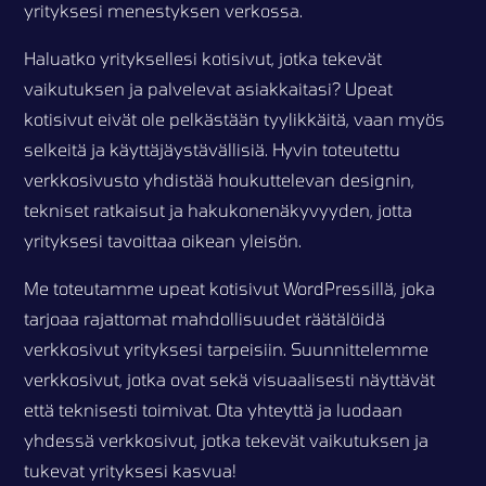
yrityksesi menestyksen verkossa.
Haluatko yrityksellesi kotisivut, jotka tekevät
vaikutuksen ja palvelevat asiakkaitasi? Upeat
kotisivut eivät ole pelkästään tyylikkäitä, vaan myös
selkeitä ja käyttäjäystävällisiä. Hyvin toteutettu
verkkosivusto yhdistää houkuttelevan designin,
tekniset ratkaisut ja hakukonenäkyvyyden, jotta
yrityksesi tavoittaa oikean yleisön.
Me toteutamme upeat kotisivut WordPressillä, joka
tarjoaa rajattomat mahdollisuudet räätälöidä
verkkosivut yrityksesi tarpeisiin. Suunnittelemme
verkkosivut, jotka ovat sekä visuaalisesti näyttävät
että teknisesti toimivat. Ota yhteyttä ja luodaan
yhdessä verkkosivut, jotka tekevät vaikutuksen ja
tukevat yrityksesi kasvua!