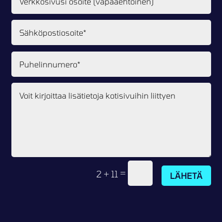
=
2 + 11
LÄHETÄ