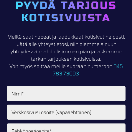
PYYDÄ TARJOUS
KOTISIVUISTA
Meiltä saat nopeat ja laadukkaat kotisivut helposti.
Jätä alle yhteystietosi, niin olemme sinuun
yhteydessä mahdollisimman pian ja laskemme
tarkan tarjouksen kotisivuista.
Voit myös soittaa meille suoraan numeroon
045
783 73093