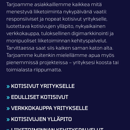
Tarjoamme asiakkaillemme kaikkea mitä
menestyvä liiketoiminta nykypäivänä vaatii:
responsiiviset ja nopeat kotisivut yritykselle,
luotettava kotisivujen ylläpito, nykyaikainen
verkkokauppa, tuloksellinen digimarkkinointi ja
monipuoliset liiketoiminnan kehityspalvelut.
Tarvittaessa saat siis kaiken saman katon alta.
Tarjoamme kuitenkin mielellämme apua myös
pienemmissä projekteissa – yrityksesi koosta tai
toimialasta riippumatta.
»
KOTISIVUT YRITYKSELLE
»
EDULLISET KOTISIVUT
»
VERKKOKAUPPA YRITYKSELLE
»
KOTISIVUJEN YLLÄPITO
»
LIIKETOIMINNAN KEHITYSPALVELUT