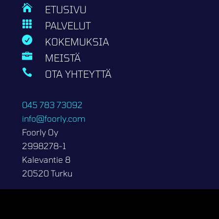

ETUSIVU

PALVELUT

KOKEMUKSIA

MEISTÄ

OTA YHTEYTTÄ
045 783 73092
info@foorly.com
Foorly Oy
2998278-1
Kalevantie 8
20520 Turku
Copyright 2026 | Foorly Oy