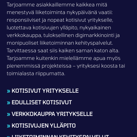
Tarjoamme asiakkaillemme kaikkea mitä
menestyvä liiketoiminta nykypäivänä vaatii:
responsiiviset ja nopeat kotisivut yritykselle,
luotettava kotisivujen ylläpito, nykyaikainen
verkkokauppa, tuloksellinen digimarkkinointi ja
monipuoliset liiketoiminnan kehityspalvelut.
Tarvittaessa saat siis kaiken saman katon alta.
Tarjoamme kuitenkin mielellämme apua myös
pienemmissä projekteissa – yrityksesi koosta tai
toimialasta riippumatta.
»
KOTISIVUT YRITYKSELLE
»
EDULLISET KOTISIVUT
»
VERKKOKAUPPA YRITYKSELLE
»
KOTISIVUJEN YLLÄPITO
»
LIIKETOIMINNAN KEHITYSPALVELUT