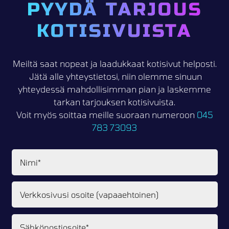
PYYDÄ TARJOUS
KOTISIVUISTA
Meiltä saat nopeat ja laadukkaat kotisivut helposti.
Jätä alle yhteystietosi, niin olemme sinuun
yhteydessä mahdollisimman pian ja laskemme
tarkan tarjouksen kotisivuista.
Voit myös soittaa meille suoraan numeroon
045
783 73093