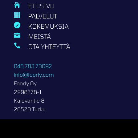

ETUSIVU

PALVELUT

KOKEMUKSIA

MEISTÄ

OTA YHTEYTTÄ
045 783 73092
info@foorly.com
Foorly Oy
2998278-1
Kalevantie 8
20520 Turku
Copyright 2026 | Foorly Oy