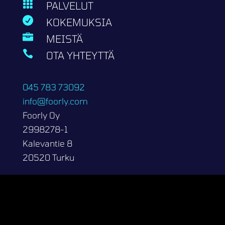

PALVELUT

KOKEMUKSIA

MEISTÄ

OTA YHTEYTTÄ
045 783 73092
info@foorly.com
Foorly Oy
2998278-1
Kalevantie 8
20520 Turku
Copyright 2026 | Foorly Oy
Tietosuojaseloste
Kotisivut.fi