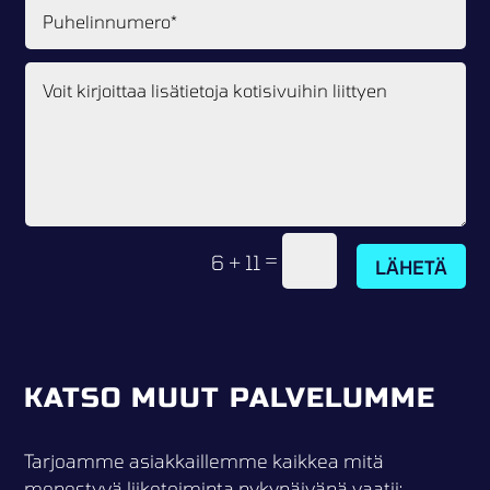
=
6 + 11
LÄHETÄ
KATSO MUUT PALVELUMME
Tarjoamme asiakkaillemme kaikkea mitä
menestyvä liiketoiminta nykypäivänä vaatii: