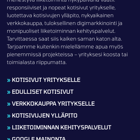
responsiiviset ja nopeat kotisivut yritykselle,
luotettava kotisivujen ylläpito, nykyaikainen
verkkokauppa, tuloksellinen digimarkkinointi ja
monipuoliset liiketoiminnan kehityspalvelut.
Tarvittaessa saat siis kaiken saman katon alta.
Tarjoamme kuitenkin mielellämme apua myös
pienemmissä projekteissa – yrityksesi koosta tai
toimialasta riippumatta.
»
KOTISIVUT YRITYKSELLE
»
EDULLISET KOTISIVUT
»
VERKKOKAUPPA YRITYKSELLE
»
KOTISIVUJEN YLLÄPITO
»
LIIKETOIMINNAN KEHITYSPALVELUT
»
GOOGLE MAINONTA