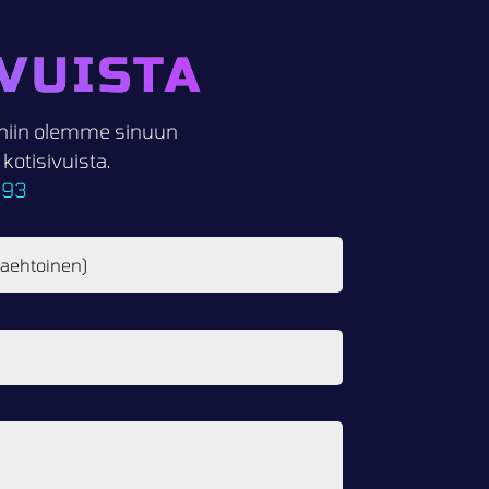
VUISTA
i, niin olemme sinuun
otisivuista.
093