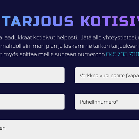
 TARJOUS KOTISI
a laadukkaat kotisivut helposti. Jätä alle yhteystietos
mahdollisimman pian ja laskemme tarkan tarjouksen k
it myös soittaa meille suoraan numeroon
045 783 73