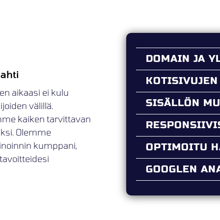
DOMAIN JA Y
ahti
KOTISIVUJEN
en aikaasi ei kulu
SISÄLLÖN M
oiden välillä.
mme kaiken tarvittavan
RESPONSIIV
ueksi. Olemme
kinoinnin kumppani,
OPTIMOITU 
tavoitteidesi
GOOGLEN ANA