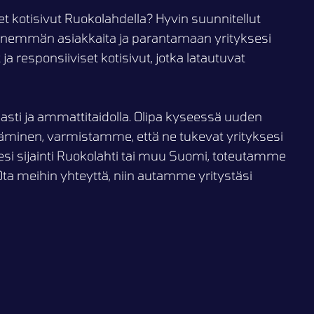
et kotisivut Ruokolahdella? Hyvin suunnitellut
 enemmän asiakkaita ja parantamaan yrityksesi
responsiiviset kotisivut, jotka latautuvat
asti ja ammattitaidolla. Olipa kyseessä uuden
täminen, varmistamme, että ne tukevat yrityksesi
sesi sijainti Ruokolahti tai muu Suomi, toteutamme
Ota meihin yhteyttä, niin autamme yritystäsi