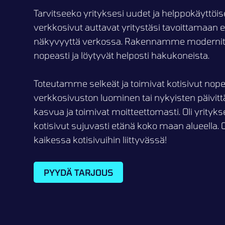
Tarvitseeko yrityksesi uudet ja helppokäyttöis
verkkosivut auttavat yritystäsi tavoittamaan
näkyvyyttä verkossa. Rakennamme modernit ja 
nopeasti ja löytyvät helposti hakukoneista.
Toteutamme selkeät ja toimivat kotisivut nope
verkkosivuston luominen tai nykyisten päivit
kasvua ja toimivat moitteettomasti. Oli yrityk
kotisivut sujuvasti etänä koko maan alueella. 
kaikessa kotisivuihin liittyvässä!
PYYDÄ TARJOUS