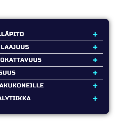
LLÄPITO
 LAAJUUS
UOKATTAVUUS
ISUUS
HAKUKONEILLE
LYTIIKKA