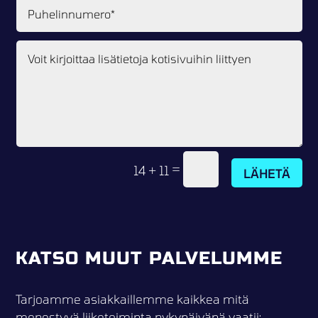
=
14 + 11
LÄHETÄ
KATSO MUUT PALVELUMME
Tarjoamme asiakkaillemme kaikkea mitä
menestyvä liiketoiminta nykypäivänä vaatii: