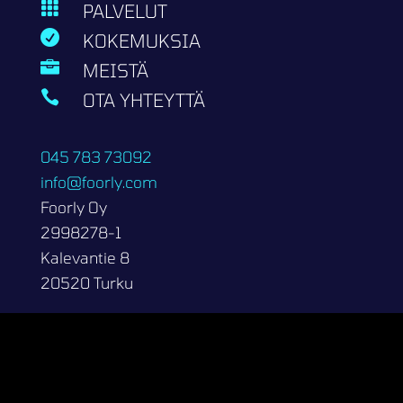

PALVELUT

KOKEMUKSIA

MEISTÄ

OTA YHTEYTTÄ
045 783 73092
info@foorly.com
Foorly Oy
2998278-1
Kalevantie 8
20520 Turku
Copyright 2026 | Foorly Oy
Tietosuojaseloste
Kotisivut.fi