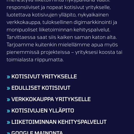
responsiiviset ja nopeat kotisivut yritykselle,
luotettava kotisivujen ylläpito, nykyaikainen
verkkokauppa, tuloksellinen digimarkkinointi ja
monipuoliset liiketoiminnan kehityspalvelut.
Tarvittaessa saat siis kaiken saman katon alta.
Tarjoamme kuitenkin mielellämme apua myös
pienemmissä projekteissa – yrityksesi koosta tai
toimialasta riippumatta.
»
KOTISIVUT YRITYKSELLE
»
EDULLISET KOTISIVUT
»
VERKKOKAUPPA YRITYKSELLE
»
KOTISIVUJEN YLLÄPITO
»
LIIKETOIMINNAN KEHITYSPALVELUT
»
GOOGLE MAINONTA